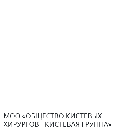
Голубев Игорь Олегович
Председатель
Назарян Георгий Адольфович
Секретарь
Сухинин Тимофей Юрьевич
Ревизор
Карпинский Николай Антонович
МОО «ОБЩЕСТВО КИСТЕВЫХ
ХИРУРГОВ - КИСТЕВАЯ ГРУППА»
Золотов Александр Сергеевич