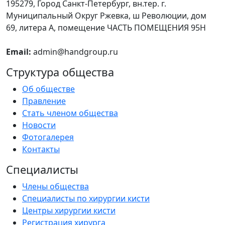
195279, Город Санкт-Петербург, вн.тер. г.
Муниципальный Округ Ржевка, ш Революции, дом
Мельников Виктор Сергеевич
69, литера А, помещение ЧАСТЬ ПОМЕЩЕНИЯ 95Н
Email:
admin@handgroup.ru
Мигулева Ирина Юрьевна
Структура общества
Об обществе
Правление
Стать членом общества
Новости
Фотогалерея
Контакты
Специалисты
Члены общества
Специалисты по хирургии кисти
Центры хирургии кисти
Регистрация хирурга