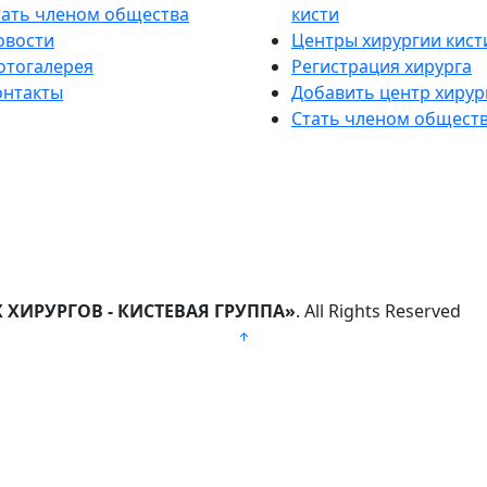
тать членом общества
кисти
овости
Центры хирургии кист
отогалерея
Регистрация хирурга
онтакты
Добавить центр хирур
Стать членом общест
ХИРУРГОВ - КИСТЕВАЯ ГРУППА»
. All Rights Reserved