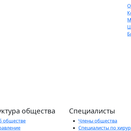
О
К
М
Ц
Б
уктура общества
Специалисты
б обществе
Члены общества
равление
Специалисты по хирур