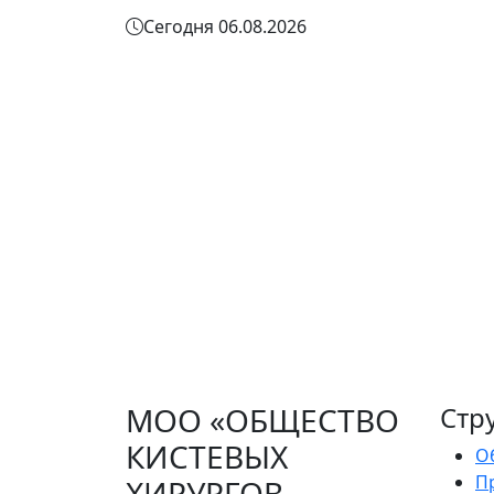
Сегодня 06.08.2026
Главная
Члены общества
Член МОО "ОКХ - КГ"
МОО «ОБЩЕСТВО
Стр
КИСТЕВЫХ
О
П
ХИРУРГОВ -