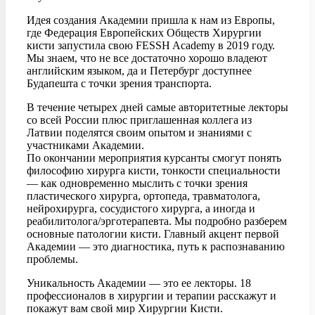
Идея создания Академии пришла к нам из Европы,
где Федерация Европейских Обществ Хирургии
кисти запустила свою FESSH Academy в 2019 году.
Мы знаем, что не все достаточно хорошо владеют
английским языком, да и Петербург доступнее
Будапешта с точки зрения транспорта.
В течение четырех дней самые авторитетные лекторы
со всей России плюс приглашенная коллега из
Латвии поделятся своим опытом и знаниями с
участниками Академии.
По окончании мероприятия курсанты смогут понять
философию хирурга кисти, тонкости специальности
— как одновременно мыслить с точки зрения
пластического хирурга, ортопеда, травматолога,
нейрохирурга, сосудистого хирурга, а иногда и
реабилитолога/эрготерапевта. Мы подробно разберем
основные патологии кисти. Главный акцент первой
Академии — это диагностика, путь к распознаванию
проблемы.
Уникальность Академии — это ее лекторы. 18
профессионалов в хирургии и терапии расскажут и
покажут вам свой мир Хирургии Кисти.