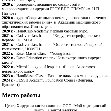
2020 г.
- усовершенствование по сосудистой и
микрососудистой хирургии ГБОУ ВПО СПбМУ им. И.П.
Павлова
2020 г.
- курс «Современные аспекты диагностики и лечения
хирургических заболеваний» в Академии медицинского
образования им. Иноземцева.
2020 г.
- HandClub Academy, первый базовый курс.
2021 г.
- Cadaver class hand on "Хирургия периферических
нервов", ЦОМТИ
2021 г.
- Cadaver class hand on "Остеосинтез костей верхней
конечности", ЦОМТИ
2022 г.
- Esser Master Class - "Young Esser".
2022 г.
- Dasta Education center - "База экстренного хирурга
кисти".
2022 г.
- Microlab – курс «Невральный шов. Анастомозы
неврального шва.»
2023 г.
- HandMasterClass – Базовые навыки в микрохирургии.
2024 г.
- FESSH Academy Foundation Course (Венгрия,
Будапешт)
Место работы
Центр Хирургии кисти клиники ООО “Мой медицинский
центр”, Санкт-Петербург