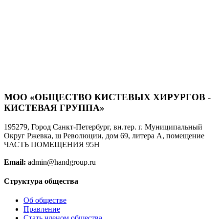
Место работы
АНО "НИИ микрохирургии"
Контакты
Email, мессенджеры и др.
kurochkinaos@yandex.ru
МОО «ОБЩЕСТВО КИСТЕВЫХ ХИРУРГОВ -
КИСТЕВАЯ ГРУППА»
Веб-сайт
195279, Город Санкт-Петербург, вн.тер. г. Муниципальный
https://www.microsurgeryinstitute.com/
Округ Ржевка, ш Революции, дом 69, литера А, помещение
ЧАСТЬ ПОМЕЩЕНИЯ 95Н
Email:
admin@handgroup.ru
Структура общества
Об обществе
Правление
Стать членом общества