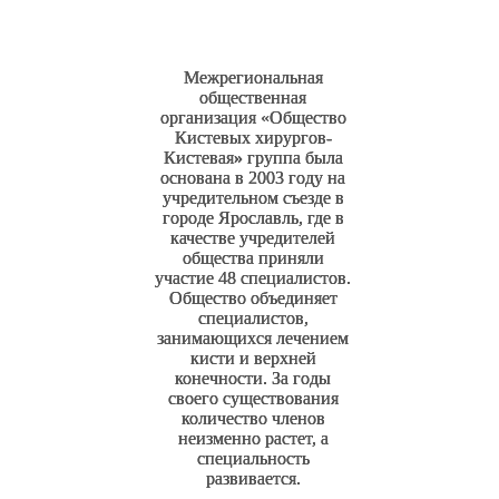
КИСТЕВАЯ
КИСТЕВАЯ
КИСТЕВАЯ
ГРУППА»
ГРУППА»
ГРУППА»
Межрегиональная
Межрегиональная
Межрегиональная
общественная
общественная
общественная
организация «Общество
организация «Общество
организация «Общество
Кистевых хирургов-
Кистевых хирургов-
Кистевых хирургов-
Кистевая
Кистевая
Кистевая
»
»
»
группа была
группа была
группа была
основана в 2003 году на
основана в 2003 году на
основана в 2003 году на
учредительном съезде в
учредительном съезде в
учредительном съезде в
городе Ярославль, где в
городе Ярославль, где в
городе Ярославль, где в
качестве учредителей
качестве учредителей
качестве учредителей
общества приняли
общества приняли
общества приняли
участие 48 специалистов.
участие 48 специалистов.
участие 48 специалистов.
Общество объединяет
Общество объединяет
Общество объединяет
специалистов,
специалистов,
специалистов,
занимающихся лечением
занимающихся лечением
занимающихся лечением
кисти и верхней
кисти и верхней
кисти и верхней
конечности. За годы
конечности. За годы
конечности. За годы
своего существования
своего существования
своего существования
количество членов
количество членов
количество членов
неизменно растет, а
неизменно растет, а
неизменно растет, а
специальность
специальность
специальность
развивается.
развивается.
развивается.